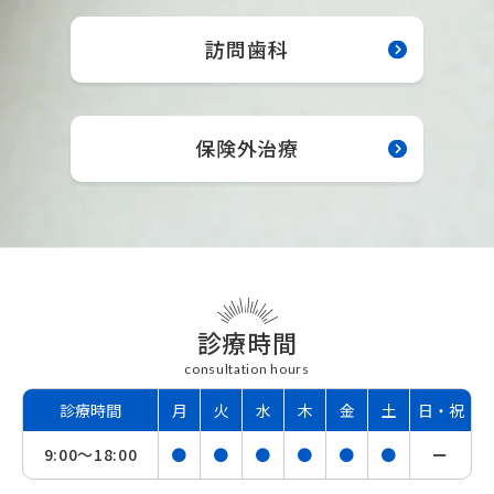
訪問歯科
保険外治療
診療時間
consultation hours
診療時間
月
火
水
木
金
土
日・祝
9:00〜
18:00
●
●
●
●
●
●
ー