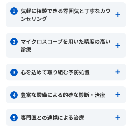
気軽に相談できる雰囲気と丁寧なカウ
1
ンセリング
私たちは患者さんのお気持ちに寄り添った診療を大切にし
マイクロスコープを用いた精度の高い
2
ております。
診療
完全個室の落ち着いた雰囲気で丁寧にカウンセリングを行
なっていきます。
自由診療・保険診療に関わらず虫歯・歯周病治療など、す
心を込めて取り組む予防処置
3
ご希望の方は検査結果をもとに複数の治療計画とそれぞれ
べての診療に肉眼の20倍まで拡大が可能なマイクロスコー
のお見積もりを提案いたします。
プを使用しております。
虫歯や歯周病になってから治療するのではなく、なる前か
何かご希望がございましたらお気軽にご相談ください。
治療内容を録画し、動画にて解説しておりますので、何か
豊富な設備による的確な診断・治療
4
ら予防することが大切です。
ご不明な点がございましたら、なんなりとお申し付けくだ
さい。
はじめての方へ
私たちは予防歯科に基づいて、すべての診療を行なってお
3Dの画像診断ができる歯科用CT
ります。
専門医との連携による治療
5
短期間でのセラミック治療が可能なCERECシステム
肉眼の20倍まで拡大が可能なマイクロスコープ
担当歯科衛生士はプロフェッショナルケアと共に、皆さん