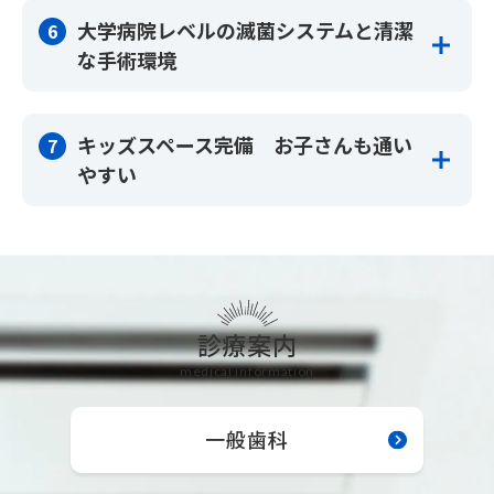
世界で最も厳しい基準を設けているヨーロッパ基準のクラ
のよき理解者として寄り添います。
これまでのように70点の平均点を取れる歯科医師が、1人
大学病院レベルの滅菌システムと清潔
6
スB滅菌器
ですべての分野の診療を担当するのではなく、専門医と相
毎日の歯みがきの仕方や歯ブラシの選び方など、どんな些
な手術環境
歯をスキャンするだけで型が採れる3D口腔内スキャナーな
互に連携しながら、90点、100点の診療を目指そうと考え
細なことでもいいです。お気軽にご相談ください。一緒に
ど…
ています。
歯とお口の健康づくりをしていきましょう。
あらゆる診療に対応できるよう豊富な設備を導入していま
当院では、全室に口腔外バキュームを設置した完全個室と
私たちは最新のエビデンス（医学的根拠）に基づいた治療
す。
キッズスペース完備 お子さんも通い
7
動線分離設計を採用し、治療時に発生する飛沫や接触によ
計画と、最先端の医療機器を駆使した上で、専門医と連携
予防歯科について
やすい
る感染リスクを徹底的に防いでいます。
し診療を行っております。
一般歯科について
さらに、洗浄・消毒・滅菌に関しては、大学病院と同等の
高度な治療を受けるために、わざわざ遠方へ行く必要はあ
キッズスペースを設けることで、落ち着いた環境を整備す
高度な滅菌システムを導入しています。国際規格ISOに準
りません。鳥取だから、田舎だからと諦める必要もありま
歯周病について
るよう心掛けております。
拠したMieleジェットウォッシャーを使用し、器具の徹底
せん。専門医による診療を私たちが提供いたします。
した洗浄・消毒を行い、中空構造の内部まで確実に滅菌で
100インチを超えるスクリーンで、リクエストに応じたア
きる高性能オートクレーブ「リサ」やクラスN滅菌器な
ニメやYouTubeなどをご覧いただけますので、お子様も退
診療案内
矯正歯科について
ど、合計3台の滅菌器を導入しています。
屈することなくお時間を過ごすことができます。
medical information
当院では、一般的な歯科医院とは一線を画す徹底した感染
インプラントについて
対策環境を整え、安心して診療を受けていただけるよう努
小児歯科について
一般歯科
めています。感染リスクが懸念される今だからこそ、安全
で信頼できる滅菌環境での診療をお勧めいたします。
歯科口腔外科について