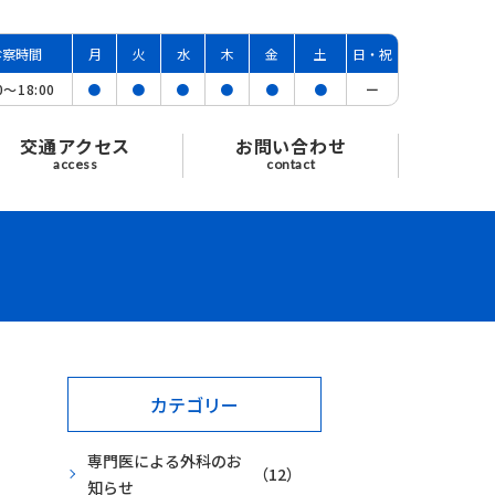
診察時間
月
火
水
木
金
土
日・祝
00〜
18:00
●
●
●
●
●
●
ー
交通アクセス
お問い合わせ
access
contact
カテゴリー
専門医による外科のお
（12）
知らせ