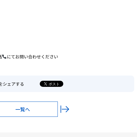
〒680-0902
鳥取市秋里1314
LINEでの予約・
予約変更はこちら
話
にてお問い合わせください
をシェアする
一覧へ