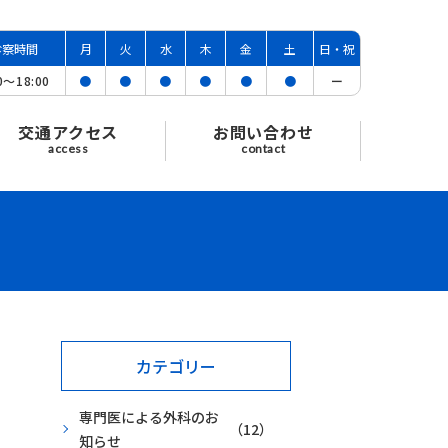
診察時間
月
火
水
木
金
土
日・祝
00〜
18:00
●
●
●
●
●
●
ー
交通アクセス
お問い合わせ
access
contact
カテゴリー
専門医による外科のお
（12）
知らせ