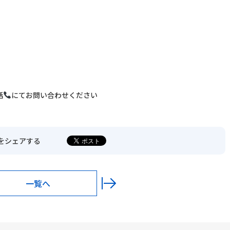
〒680-0902
鳥取市秋里1314
LINEでの予約・
予約変更はこちら
話
にてお問い合わせください
をシェアする
一覧へ