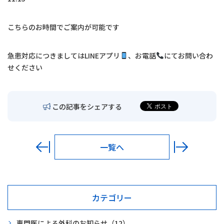
交通アクセス
こちらのお時間でご案内が可能です
お問い合わせ
急患対応につきましては
LINE
アプリ
、お電話
にてお問い合わ
〒680-0902
鳥取市秋里1314
せください
LINEでの予約・
予約変更はこちら
この記事をシェアする
一覧へ
カテゴリー
専門医による外科のお知らせ
（12）