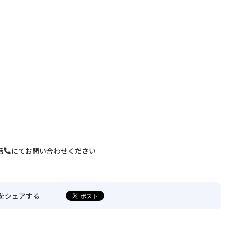
〒680-0902
鳥取市秋里1314
LINEでの予約・
予約変更はこちら
話
にてお問い合わせください
をシェアする