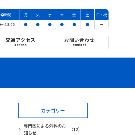
診察時間
月
火
水
木
金
土
日・祝
00〜
18:00
●
●
●
●
●
●
ー
交通アクセス
お問い合わせ
access
contact
カテゴリー
専門医による外科のお
（12）
知らせ