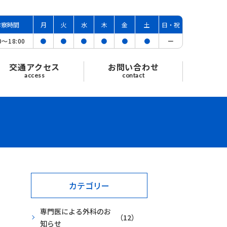
診察時間
月
火
水
木
金
土
日・祝
00〜
18:00
●
●
●
●
●
●
ー
交通アクセス
お問い合わせ
access
contact
カテゴリー
専門医による外科のお
（12）
知らせ