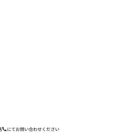
〒680-0902
鳥取市秋里1314
LINEでの予約・
予約変更はこちら
話
にてお問い合わせください