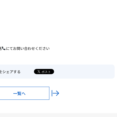
〒680-0902
鳥取市秋里1314
LINEでの予約・
予約変更はこちら
話
にてお問い合わせください
をシェアする
一覧へ