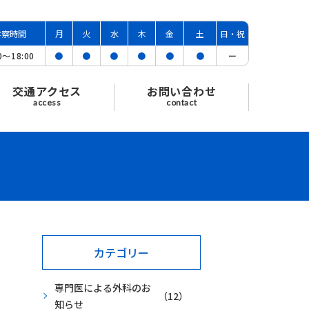
診察時間
月
火
水
木
金
土
日・祝
00〜
18:00
●
●
●
●
●
●
ー
交通アクセス
お問い合わせ
access
contact
カテゴリー
専門医による外科のお
（12）
知らせ