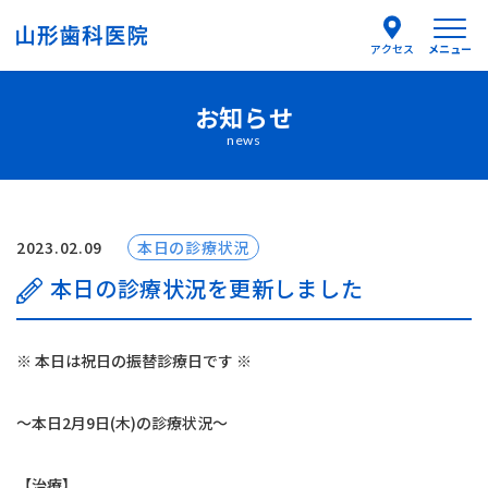
メニュー
アクセス
お知らせ
医院紹介
news
医師紹介
はじめての方へ
2023.02.09
本日の診療状況
本日の診療状況を更新しました
診療案内
※ 本日は祝日の振替診療日です ※
よくあるご質問
〜本日2月9日(木)の診療状況〜
お知らせ
【治療】