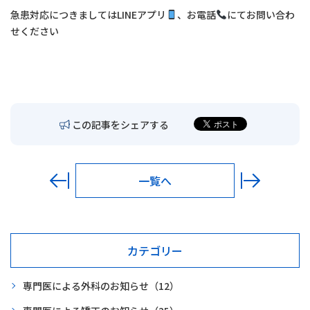
交通アクセス
急患対応につきましてはLINEアプリ
、お電話
にてお問い合わ
せください
お問い合わせ
〒680-0902
鳥取市秋里1314
LINEでの予約・
予約変更はこちら
この記事をシェアする
一覧へ
カテゴリー
専門医による外科のお知らせ
（12）